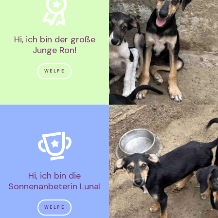
Hi, ich bin der große
Junge Ron!
WELPE
Hi, ich bin die
Sonnenanbeterin Luna!
WELPE