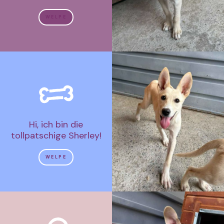
WELPE
Hi, ich bin die
tollpatschige Sherley!
WELPE