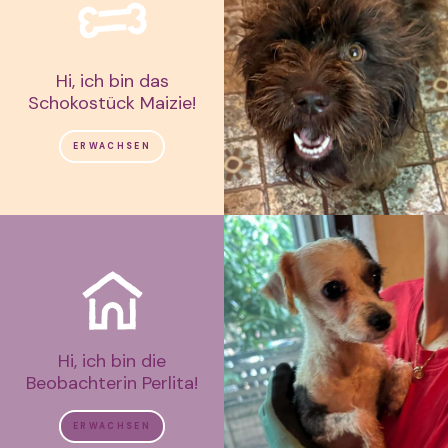
Hi, ich bin das
Schokostück Maizie!
ERWACHSEN
Hi, ich bin die
Beobachterin Perlita!
ERWACHSEN