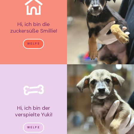
Hi, ich bin die
zuckersüße Smillie!
WELPE
Hi, ich bin der
verspielte Yuki!
WELPE