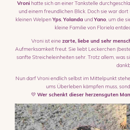
Vroni
hatte sich an einer Tankstelle durchgesch
und einem freundlichen Blick. Doch sie war dort n
kleinen Welpen
Yps
,
Yolanda
und
Yano
, um die s
kleine Familie von Floriela entde
Vroni ist eine
zarte, liebe und sehr mens
Aufmerksamkeit freut. Sie liebt Leckerchen (bestech
sanfte Streicheleinheiten sehr. Trotz allem, was sie
dankb
Nun darf Vroni endlich selbst im Mittelpunkt steh
ums Überleben kämpfen muss, sond
💛
Wer schenkt dieser herzensguten Mam