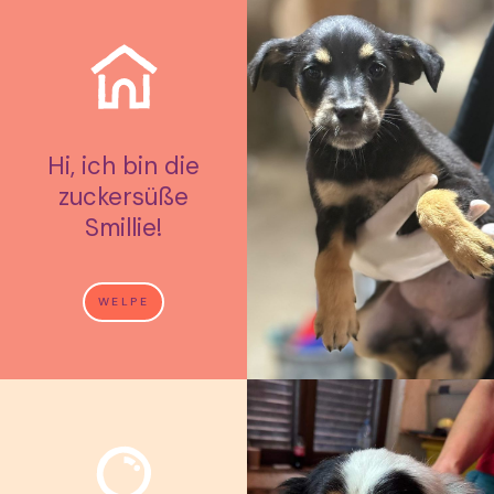
Hi, ich bin die
zuckersüße
Smillie!
WELPE