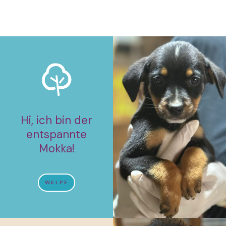
Hi, ich bin der
entspannte
Mokka!
WELPE