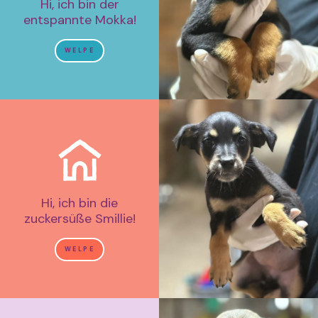
Hi, ich bin der
entspannte Mokka!
WELPE
Hi, ich bin die
zuckersüße Smillie!
WELPE