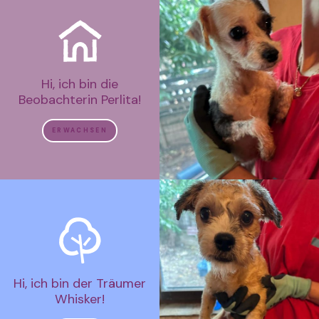
Hi, ich bin die
Beobachterin Perlita!
ERWACHSEN
Hi, ich bin der Träumer
Whisker!