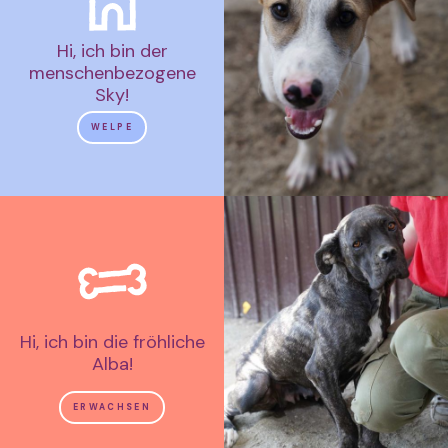
Hi, ich bin der
menschenbezogene
Sky!
WELPE
Hi, ich bin die fröhliche
Alba!
ERWACHSEN