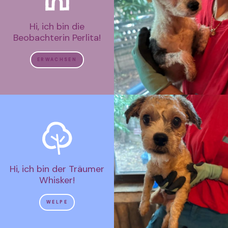
Hi, ich bin die
Beobachterin Perlita!
ERWACHSEN
Hi, ich bin der Träumer
Whisker!
WELPE