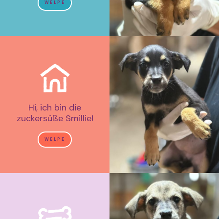
WELPE
Hi, ich bin die
zuckersüße Smillie!
WELPE