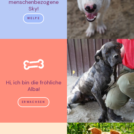
menschenbezogene
Sky!
WELPE
Hi, ich bin die fröhliche
Alba!
ERWACHSEN