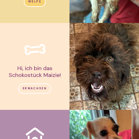
WELPE
Hi, ich bin das
Schokostück Maizie!
ERWACHSEN