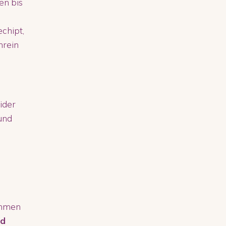
n bis
chipt,
nrein
ider
und
immen
nd