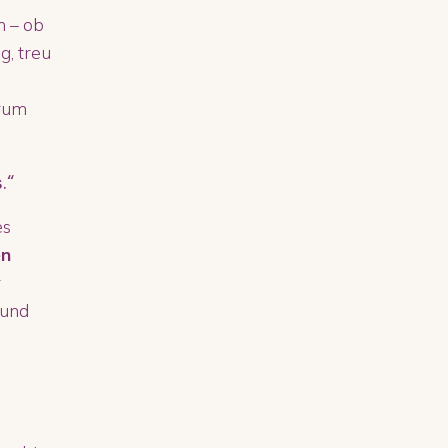
n – ob
g, treu
arum
.“
es
en
r
 und