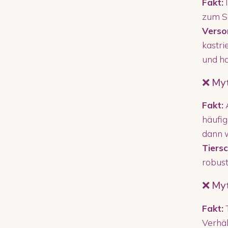
Fakt:
I
zum Se
Verso
kastri
und h
❌ Myt
Fakt:
häufig
dann 
Tiers
robust
❌ Myt
Fakt:
T
Verhäl