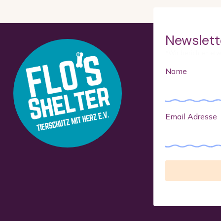
Newslett
*Wir berichten et
Name
Email Adresse