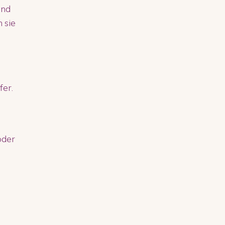
und
 sie
fer.
oder