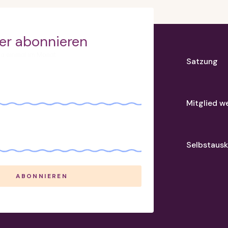
er abonnieren
wa einmal im Monat
Satzung
Mitglied w
Selbstausk