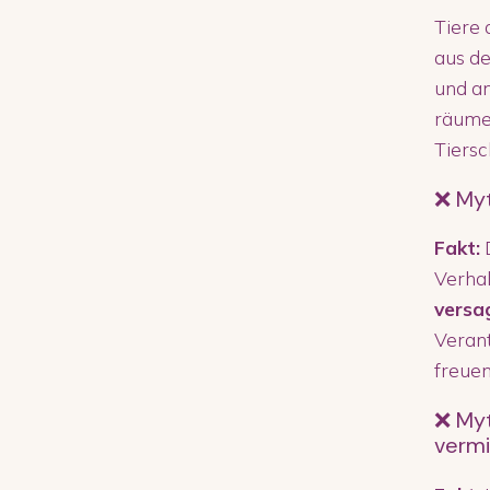
Tiere 
aus de
und an
räumen
Tiersc
❌ Myt
Fakt:
D
Verha
versa
Verant
freuen
❌ Myt
vermi