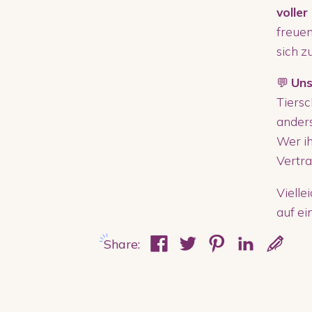
voller
freuen
sich z
💬
Uns
Tiersc
anders
Wer ih
Vertra
Vielle
auf ei
Share: