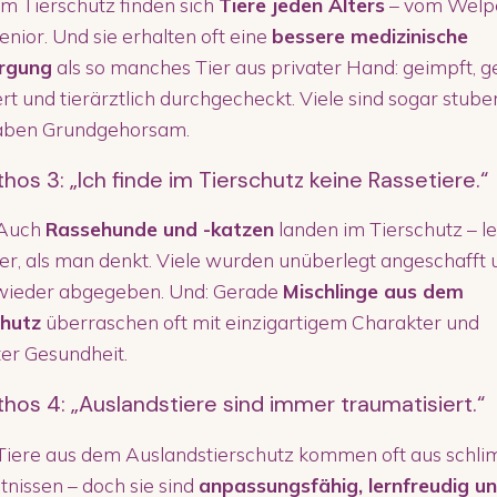
m Tierschutz finden sich
Tiere jeden Alters
– vom Welpe
nior. Und sie erhalten oft eine
bessere medizinische
rgung
als so manches Tier aus privater Hand: geimpft, ge
ert und tierärztlich durchgecheckt. Viele sind sogar stube
aben Grundgehorsam.
hos 3: „Ich finde im Tierschutz keine Rassetiere.“
Auch
Rassehunde und -katzen
landen im Tierschutz – le
er, als man denkt. Viele wurden unüberlegt angeschafft 
wieder abgegeben. Und: Gerade
Mischlinge aus dem
chutz
überraschen oft mit einzigartigem Charakter und
er Gesundheit.
hos 4: „Auslandstiere sind immer traumatisiert.“
iere aus dem Auslandstierschutz kommen oft aus schl
tnissen – doch sie sind
anpassungsfähig, lernfreudig u