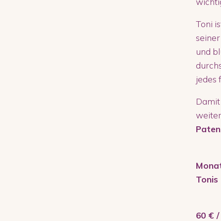
wichti
Toni i
seiner
und bl
durchs
jedes 
Damit
weiter
Paten
Monat
Tonis 
60 € /