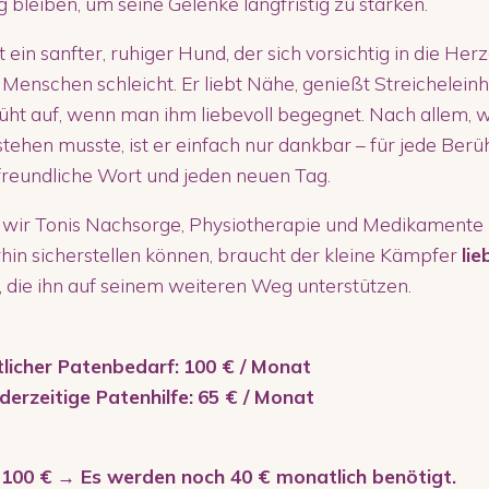
g bleiben, um seine Gelenke langfristig zu stärken.
st ein sanfter, ruhiger Hund, der sich vorsichtig in die Her
 Menschen schleicht. Er liebt Nähe, genießt Streichelein
üht auf, wenn man ihm liebevoll begegnet. Nach allem, 
tehen musste, ist er einfach nur dankbar – für jede Berü
freundliche Wort und jeden neuen Tag.
 wir Tonis Nachsorge, Physiotherapie und Medikamente
hin sicherstellen können, braucht der kleine Kämpfer
lie
, die ihn auf seinem weiteren Weg unterstützen.
licher Patenbedarf:
100 € / Monat
derzeitige Patenhilfe:
65 € / Monat
 100 €
→ Es werden noch 40 € monatlich benötigt.