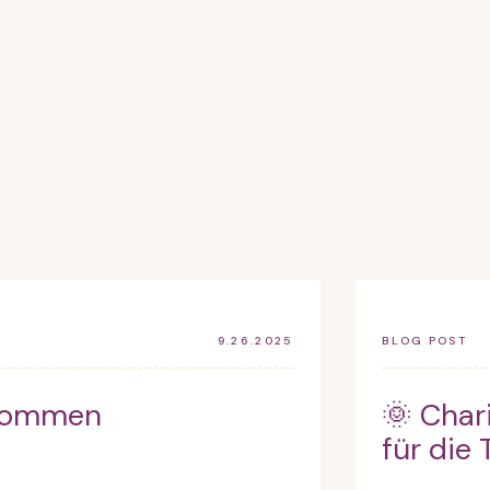
9.26.2025
BLOG POST
lkommen
🌞 Cha
für die