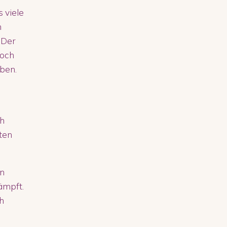
 viele
m
 Der
doch
eben.
ch
ten
en
ämpft.
h