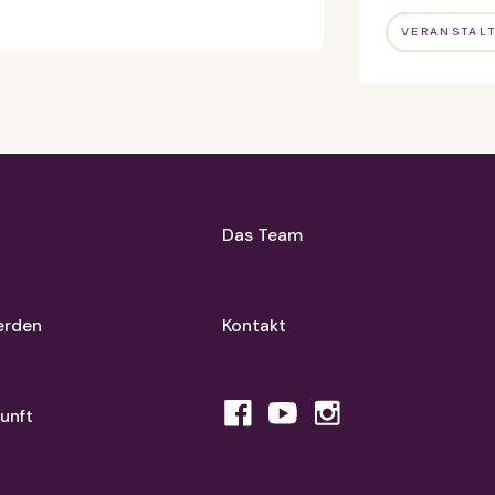
VERANSTAL
Das Team
erden
Kontakt
unft