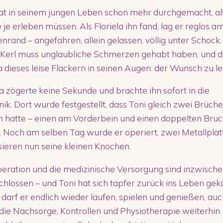
at in seinem jungen Leben schon mehr durchgemacht, als
je erleben müssen. Als Floriela ihn fand, lag er reglos a
nrand – angefahren, allein gelassen, völlig unter Schock.
 Kerl muss unglaubliche Schmerzen gehabt haben, und 
 dieses leise Flackern in seinen Augen: der Wunsch zu l
la zögerte keine Sekunde und brachte ihn sofort in die
inik. Dort wurde festgestellt, dass Toni gleich zwei Brüche
en hatte – einen am Vorderbein und einen doppelten Bru
. Noch am selben Tag wurde er operiert, zwei Metallplat
isieren nun seine kleinen Knochen.
eration und die medizinische Versorgung sind inzwisch
hlossen – und Toni hat sich tapfer zurück ins Leben gek
darf er endlich wieder laufen, spielen und genießen, auc
ie Nachsorge, Kontrollen und Physiotherapie weiterhin