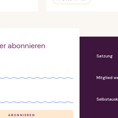
er abonnieren
wa einmal im Monat
Satzung
Mitglied w
Selbstausk