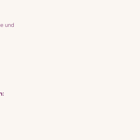
te und
n: