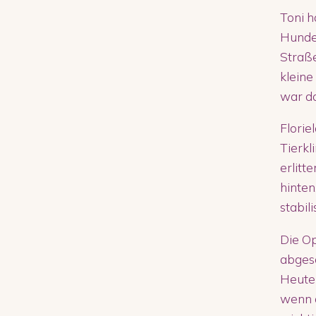
Toni h
Hunde 
Straße
kleine
war da
Florie
Tierkl
erlitt
hinten
stabil
Die Op
abgesc
Heute 
wenn d