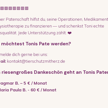
🟩🟩🟩🟥🟥🟥🟥
ner Patenschaft hilfst du, seine Operationen, Medikamen
ysiotherapie zu finanzieren — und schenkst Toni echte
qualität. Jede Unterstützung zählt. ❤️
 möchtest Tonis Pate werden?
elde dich gerne bei uns:
ail:
kontakt@tierschutzmitherz.de
n riesengroßes Dankeschön geht an Tonis Pate
agmar B. – 5 € / Monat
aria Paula B. - 60 € / Monat