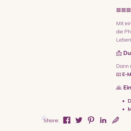
🟩🟩🟩
Mit ei
die Ph
Lebens
📩
Du
Dann m
📧
E-M
🙏
Ei
D
M
Share: