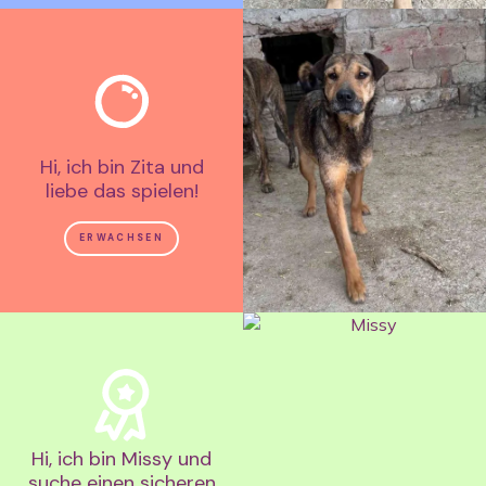
Hi, ich bin Zita und
liebe das spielen!
ERWACHSEN
Hi, ich bin Missy und
suche einen sicheren