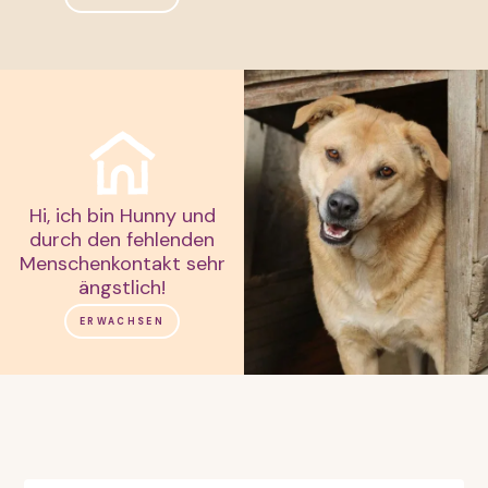
Hi, ich bin Hunny und
durch den fehlenden
Menschenkontakt sehr
ängstlich!
ERWACHSEN