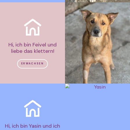
Hi, ich bin Feivel und
liebe das klettern!
ERWACHSEN
Hi, ich bin Yasin und ich