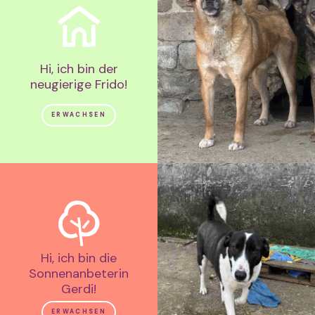
Hi, ich bin der
neugierige Frido!
ERWACHSEN
Hi, ich bin die
Sonnenanbeterin
Gerdi!
ERWACHSEN