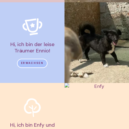
Hi, ich bin der leise
Träumer Ennio!
ERWACHSEN
Hi, ich bin Enfy und