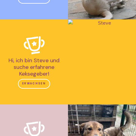
Hi, ich bin Steve und
suche erfahrene
Keksegeber!
ERWACHSEN