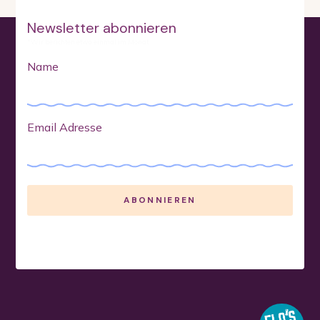
Newsletter abonnieren
*Wir berichten etwa einmal im Monat
Name
Email Adresse