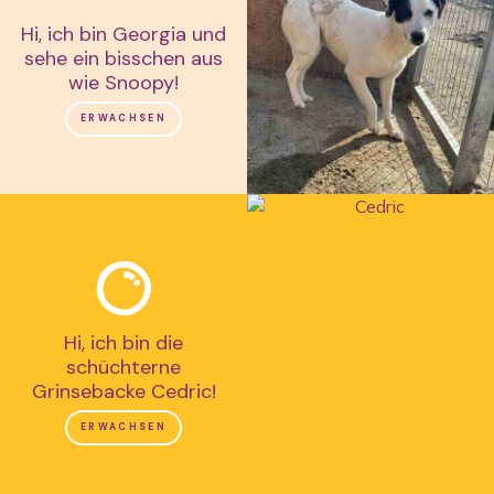
Hi, ich bin Georgia und
sehe ein bisschen aus
wie Snoopy!
ERWACHSEN
Hi, ich bin die
schüchterne
Grinsebacke Cedric!
ERWACHSEN