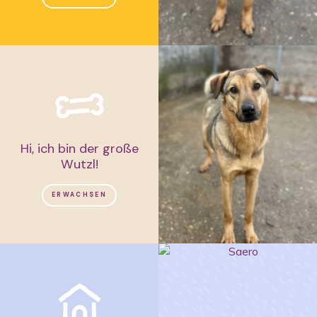
Hi, ich bin der große
Wutzl!
ERWACHSEN