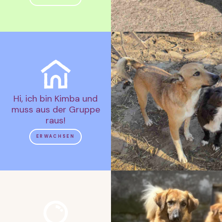
Hi, ich bin Kimba und
muss aus der Gruppe
raus!
ERWACHSEN