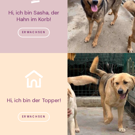
Hi, ich bin Sasha, der
Hahn im Korb!
ERWACHSEN
Hi, ich bin der Topper!
ERWACHSEN