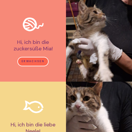
Hi, ich bin die
zuckersüße Mia!
ERWACHSEN
Hi, ich bin die liebe
Neele!