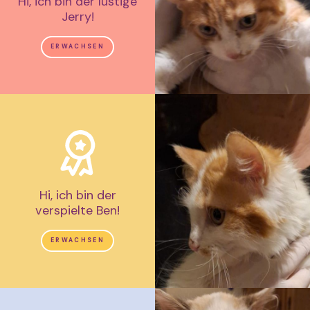
Hi, ich bin der lustige
Jerry!
ERWACHSEN
Hi, ich bin der
verspielte Ben!
ERWACHSEN