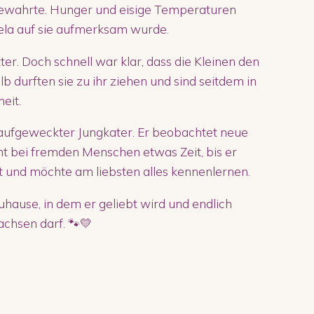
bewahrte. Hunger und eisige Temperaturen
iela auf sie aufmerksam wurde.
er. Doch schnell war klar, dass die Kleinen den
durften sie zu ihr ziehen und sind seitdem in
eit.
d aufgeweckter Jungkater. Er beobachtet neue
t bei fremden Menschen etwas Zeit, bis er
rt und möchte am liebsten alles kennenlernen.
uhause, in dem er geliebt wird und endlich
chsen darf. 🐾💛