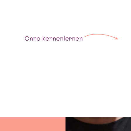
Onno
kennenlernen