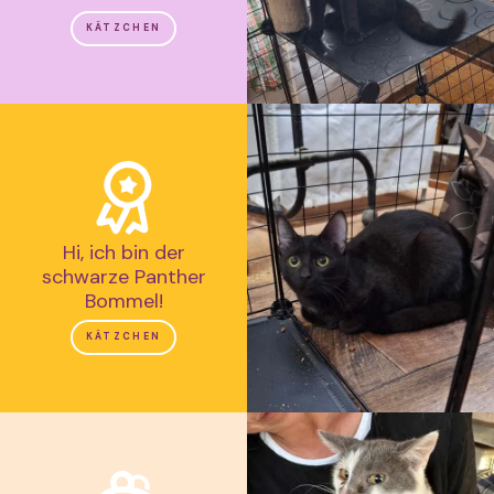
KÄTZCHEN
Hi, ich bin der
schwarze Panther
Bommel!
KÄTZCHEN